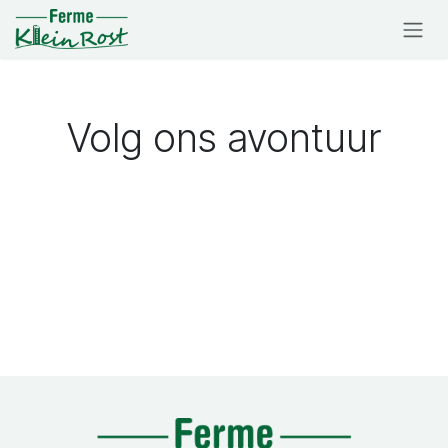
Overslaan naar inhoud
Volg ons avontuur